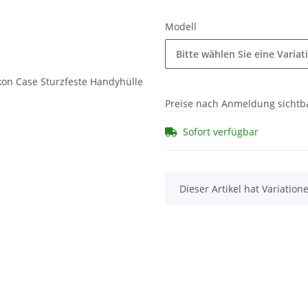
Modell
Bitte wählen Sie eine Variat
Preise nach Anmeldung sichtb
Sofort verfügbar
x
Dieser Artikel hat Variatio