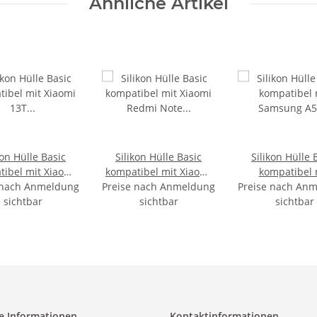
Ähnliche Artikel
kon Hülle Basic
Silikon Hülle Basic
Silikon Hülle 
ibel mit Xiaomi
kompatibel mit Xiaomi
kompatibel 
 nach Anmeldung
 Transparent
Preise nach Anmeldung
Redmi Note 13 Pro
Preise nach An
Samsung A
sichtbar
Schwarz
sichtbar
Transpare
sichtbar
e Informationen
Kontaktinformationen