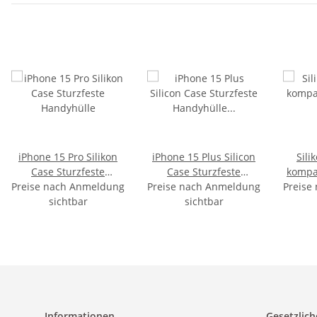
iPhone 15 Pro Silikon
iPhone 15 Plus Silicon
Sili
Case Sturzfeste
Case Sturzfeste
kompat
Preise nach Anmeldung
Handyhülle
Preise nach Anmeldung
Handyhülle Schwarz
Preise
13T
sichtbar
sichtbar
Informationen
Gesetzlich