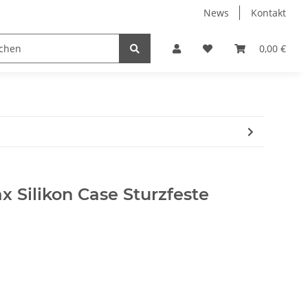
News
Kontakt
Displayschutzfolien
Elektronische Geräte
0,00 €
PC
x Silikon Case Sturzfeste