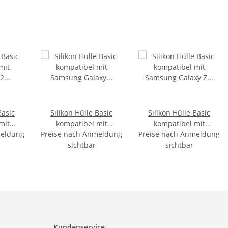
Basic
Silikon Hülle Basic
Silikon Hülle Basic
mit
kompatibel mit
kompatibel mit
meldung
52
Preise nach Anmeldung
Samsung Galaxy S21+
Preise nach Anmeldung
Samsung Galaxy Z Flip
nt
Transparent
sichtbar
4 Schwarz
sichtbar
Kundenservice