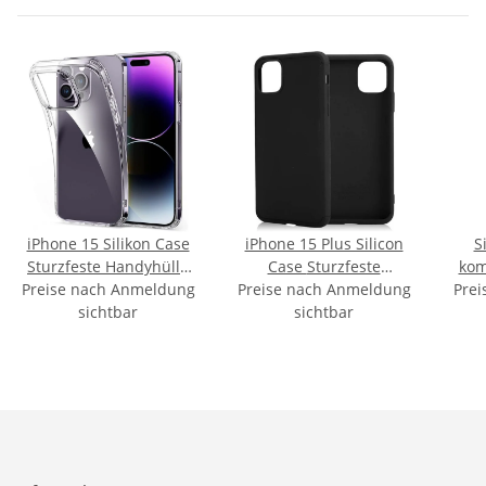
iPhone 15 Silikon Case
iPhone 15 Plus Silicon
S
Sturzfeste Handyhülle
Case Sturzfeste
kom
Preise nach Anmeldung
Transparent
Preise nach Anmeldung
Handyhülle Schwarz
Prei
sichtbar
sichtbar