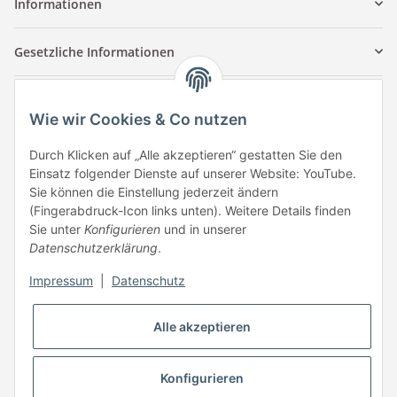
Informationen
Gesetzliche Informationen
Kontaktinformationen
Wie wir Cookies & Co nutzen
Tuccar GmbH
Raum A-123
Durch Klicken auf „Alle akzeptieren“ gestatten Sie den
Anton-Kux-Str.2
Einsatz folgender Dienste auf unserer Website: YouTube.
41460 Neuss
Sie können die Einstellung jederzeit ändern
(Fingerabdruck-Icon links unten). Weitere Details finden
E-Mail: info @ megaphonic.de
Sie unter
Konfigurieren
und in unserer
Kundenservice
Datenschutzerklärung
.
Mo - Fr 10:00 - 18:00
Impressum
|
Datenschutz
Telefon:
+49 162 233 84 00
WhatsApp:
+49 162 233 84 00
Alle akzeptieren
Mail: info @ megaphonic.de
Konfigurieren