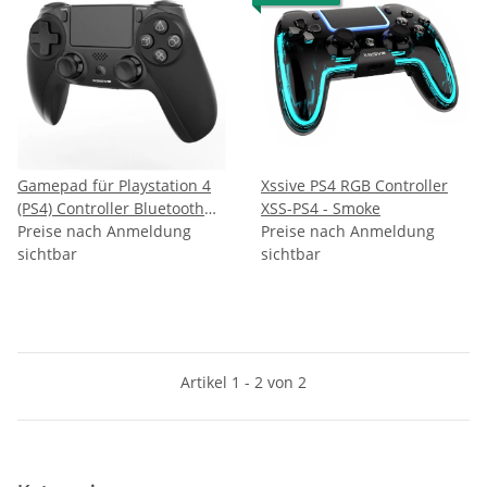
Gamepad für Playstation 4
Xssive PS4 RGB Controller
(PS4) Controller Bluetooth
XSS-PS4 - Smoke
Touch Panel Dual Vibration
Preise nach Anmeldung
Preise nach Anmeldung
Joystick Shock kompatibel
sichtbar
sichtbar
mit Win 7/8/10 schwarz
Artikel 1 - 2 von 2