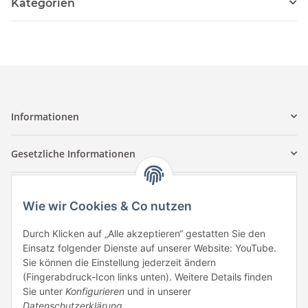
Kategorien
Informationen
Gesetzliche Informationen
Kontaktinformationen
Wie wir Cookies & Co nutzen
Tuccar GmbH
Raum A-123
Durch Klicken auf „Alle akzeptieren“ gestatten Sie den
Anton-Kux-Str.2
Einsatz folgender Dienste auf unserer Website: YouTube.
41460 Neuss
Sie können die Einstellung jederzeit ändern
(Fingerabdruck-Icon links unten). Weitere Details finden
E-Mail: info @ megaphonic.de
Sie unter
Konfigurieren
und in unserer
Kundenservice
Datenschutzerklärung
.