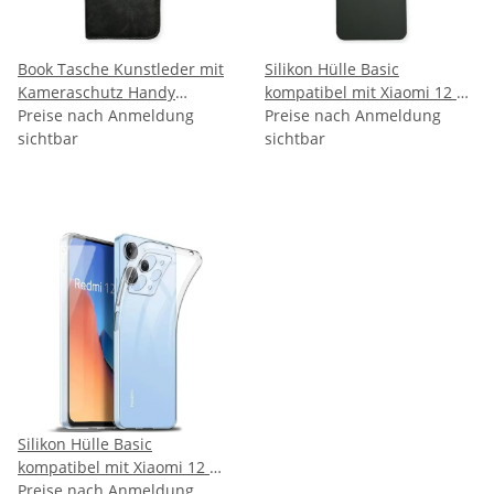
Book Tasche Kunstleder mit
Silikon Hülle Basic
Kameraschutz Handy
kompatibel mit Xiaomi 12 5G
Tasche kompatibel mit
Preise nach Anmeldung
Schwarz
Preise nach Anmeldung
Xiaomi 12 5G - Schwarz
sichtbar
sichtbar
Silikon Hülle Basic
kompatibel mit Xiaomi 12 5G
Transparent
Preise nach Anmeldung