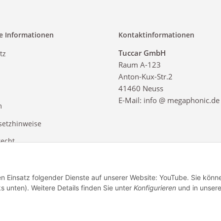
e Informationen
Kontaktinformationen
Tuccar GmbH
tz
Raum A-123
Anton-Kux-Str.2
41460 Neuss
E-Mail: info @ megaphonic.de
m
setzhinweise
recht
den Einsatz folgender Dienste auf unserer Website: YouTube. Sie könn
s unten). Weitere Details finden Sie unter
Konfigurieren
und in unsere