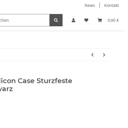
News
Kontakt
Displayschutzfolien
Elektronische Geräte
0,00 €
PC
licon Case Sturzfeste
warz