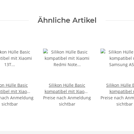
Ähnliche Artikel
kon Hülle Basic
Silikon Hülle Basic
Silikon Hülle 
ibel mit Xiaomi
kompatibel mit Xiaomi
kompatibel 
 nach Anmeldung
 Transparent
Preise nach Anmeldung
Redmi Note 13 Pro
Preise nach An
Samsung A
sichtbar
Schwarz
sichtbar
Transpare
sichtbar