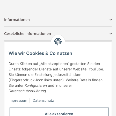
Informationen
Gesetzliche Informationen
Kontaktinformationen
Wie wir Cookies & Co nutzen
Tuccar GmbH
Raum A-123
Durch Klicken auf „Alle akzeptieren“ gestatten Sie den
Anton-Kux-Str.2
Einsatz folgender Dienste auf unserer Website: YouTube.
41460 Neuss
Sie können die Einstellung jederzeit ändern
(Fingerabdruck-Icon links unten). Weitere Details finden
E-Mail: info @ megaphonic.de
Sie unter
Konfigurieren
und in unserer
Kundenservice
Datenschutzerklärung
.
Mo - Fr 10:00 - 18:00
Impressum
|
Datenschutz
Telefon:
+49 162 233 84 00
WhatsApp:
+49 162 233 84 00
Alle akzeptieren