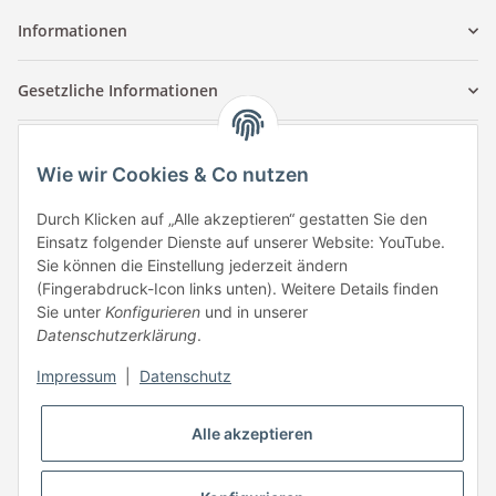
Informationen
Gesetzliche Informationen
Kontaktinformationen
Wie wir Cookies & Co nutzen
Tuccar GmbH
Raum A-123
Durch Klicken auf „Alle akzeptieren“ gestatten Sie den
Anton-Kux-Str.2
Einsatz folgender Dienste auf unserer Website: YouTube.
41460 Neuss
Sie können die Einstellung jederzeit ändern
(Fingerabdruck-Icon links unten). Weitere Details finden
E-Mail: info @ megaphonic.de
Sie unter
Konfigurieren
und in unserer
Kundenservice
Datenschutzerklärung
.
Mo - Fr 10:00 - 18:00
Impressum
|
Datenschutz
Telefon:
+49 162 233 84 00
WhatsApp:
+49 162 233 84 00
Alle akzeptieren
Mail: info @ megaphonic.de