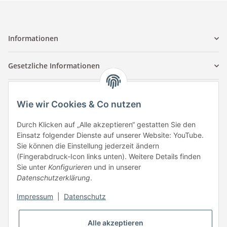
Informationen
Gesetzliche Informationen
Kontaktinformationen
Wie wir Cookies & Co nutzen
Tuccar GmbH
Raum A-123
Durch Klicken auf „Alle akzeptieren“ gestatten Sie den
Anton-Kux-Str.2
Einsatz folgender Dienste auf unserer Website: YouTube.
41460 Neuss
Sie können die Einstellung jederzeit ändern
(Fingerabdruck-Icon links unten). Weitere Details finden
E-Mail: info @ megaphonic.de
Sie unter
Konfigurieren
und in unserer
Kundenservice
Datenschutzerklärung
.
Mo - Fr 10:00 - 18:00
Impressum
|
Datenschutz
Telefon:
+49 162 233 84 00
WhatsApp:
+49 162 233 84 00
Alle akzeptieren