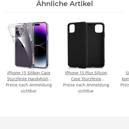
Ähnliche Artikel
iPhone 15 Silikon Case
iPhone 15 Plus Silicon
S
Sturzfeste Handyhülle
Case Sturzfeste
kom
Preise nach Anmeldung
Transparent
Preise nach Anmeldung
Handyhülle Schwarz
Prei
sichtbar
sichtbar