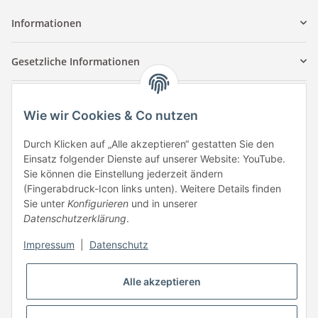
Informationen
Gesetzliche Informationen
Kontaktinformationen
Wie wir Cookies & Co nutzen
Tuccar GmbH
Raum A-123
Durch Klicken auf „Alle akzeptieren“ gestatten Sie den
Anton-Kux-Str.2
Einsatz folgender Dienste auf unserer Website: YouTube.
41460 Neuss
Sie können die Einstellung jederzeit ändern
(Fingerabdruck-Icon links unten). Weitere Details finden
E-Mail: info @ megaphonic.de
Sie unter
Konfigurieren
und in unserer
Kundenservice
Datenschutzerklärung
.
Mo - Fr 10:00 - 18:00
Impressum
|
Datenschutz
Telefon:
+49 162 233 84 00
WhatsApp:
+49 162 233 84 00
Alle akzeptieren
Mail: info @ megaphonic.de