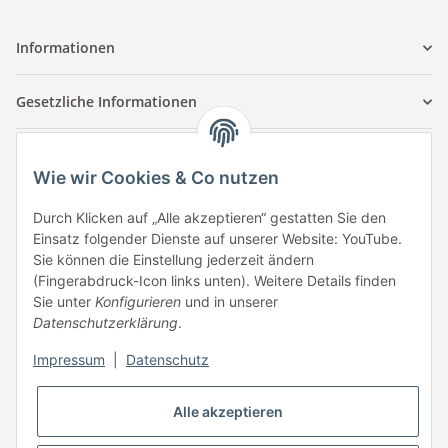
Informationen
Gesetzliche Informationen
Kontaktinformationen
Wie wir Cookies & Co nutzen
Tuccar GmbH
Raum A-123
Durch Klicken auf „Alle akzeptieren“ gestatten Sie den
Anton-Kux-Str.2
Einsatz folgender Dienste auf unserer Website: YouTube.
41460 Neuss
Sie können die Einstellung jederzeit ändern
(Fingerabdruck-Icon links unten). Weitere Details finden
E-Mail: info @ megaphonic.de
Sie unter
Konfigurieren
und in unserer
Kundenservice
Datenschutzerklärung
.
Mo - Fr 10:00 - 18:00
Impressum
|
Datenschutz
Telefon:
+49 162 233 84 00
WhatsApp:
+49 162 233 84 00
Alle akzeptieren
Mail: info @ megaphonic.de