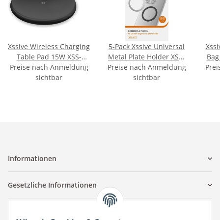
Xssive Wireless Charging
5-Pack Xssive Universal
Xssi
Table Pad 15W XSS-
Metal Plate Holder XSS-
Bag 
Preise nach Anmeldung
W1BK - Black
Preise nach Anmeldung
MT2
XSS-B
Prei
sichtbar
sichtbar
Informationen
Gesetzliche Informationen
Kontaktinformationen