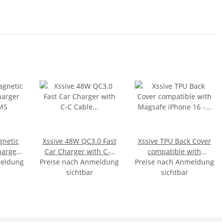
gnetic
Xssive 48W QC3.0 Fast
Xssive TPU Back Cover
harger
Car Charger with C-C
compatible with
meldung
MS
Preise nach Anmeldung
Cable XSS-CC40C -
Preise nach Anmeldung
Magsafe iPhone 16 -
sichtbar
Black
sichtbar
Clear