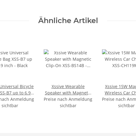
Ähnliche Artikel
Universal Bicycle
Xssive Wearable
Xssive 15W Ma
SS-B7 up to 6.9
Speaker with Magnetic
Wireless Car C
 nach Anmeldung
nch - Black
Preise nach Anmeldung
Clip-On XSS-BS14B -
Preise nach An
XSS-CH119
sichtbar
sichtbar
Black
sichtbar