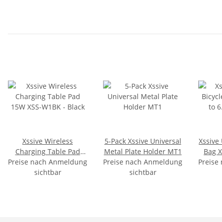
Xssive Wireless
5-Pack Xssive Universal
Xssive 
Charging Table Pad
Metal Plate Holder MT1
Bag X
Preise nach Anmeldung
15W XSS-W1BK - Black
Preise nach Anmeldung
Preise
i
sichtbar
sichtbar