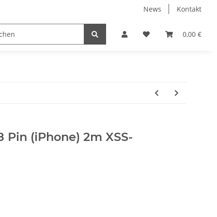
News
Kontakt
Displayschutzfolien
Elektronische Geräte
0,00 €
PC
8 Pin (iPhone) 2m XSS-