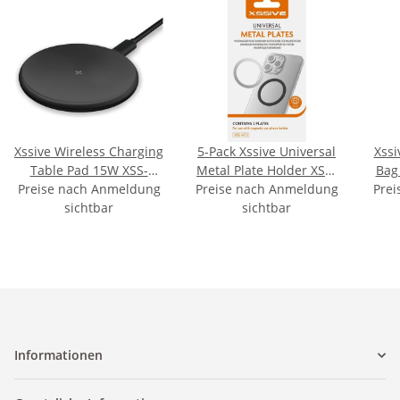
Xssive Wireless Charging
5-Pack Xssive Universal
Xssi
Table Pad 15W XSS-
Metal Plate Holder XSS-
Bag 
Preise nach Anmeldung
W1BK - Black
Preise nach Anmeldung
MT2
XSS-B
Prei
sichtbar
sichtbar
Informationen