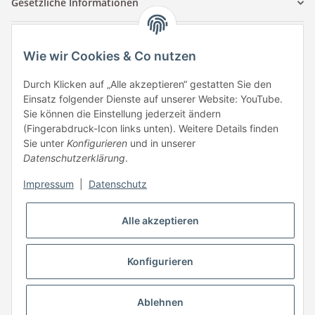
Gesetzliche Informationen
Kontaktinformationen
Wie wir Cookies & Co nutzen
Tuccar GmbH
Raum A-123
Durch Klicken auf „Alle akzeptieren“ gestatten Sie den
Anton-Kux-Str.2
Einsatz folgender Dienste auf unserer Website: YouTube.
41460 Neuss
Sie können die Einstellung jederzeit ändern
(Fingerabdruck-Icon links unten). Weitere Details finden
E-Mail: info @ megaphonic.de
Sie unter
Konfigurieren
und in unserer
Kundenservice
Datenschutzerklärung
.
Mo - Fr 10:00 - 18:00
Impressum
|
Datenschutz
Telefon:
+49 162 233 84 00
WhatsApp:
+49 162 233 84 00
Alle akzeptieren
Mail: info @ megaphonic.de
Konfigurieren
* Alle Preise inkl. gesetzlicher USt.
Ablehnen