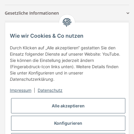
Gesetzliche Informationen
Kontaktinformationen
Wie wir Cookies & Co nutzen
Tuccar GmbH
Raum A-123
Durch Klicken auf „Alle akzeptieren“ gestatten Sie den
Anton-Kux-Str.2
Einsatz folgender Dienste auf unserer Website: YouTube.
41460 Neuss
Sie können die Einstellung jederzeit ändern
(Fingerabdruck-Icon links unten). Weitere Details finden
E-Mail: info @ megaphonic.de
Sie unter
Konfigurieren
und in unserer
Kundenservice
Datenschutzerklärung
.
Mo - Fr 10:00 - 18:00
Impressum
|
Datenschutz
Telefon:
+49 162 233 84 00
WhatsApp:
+49 162 233 84 00
Alle akzeptieren
Mail: info @ megaphonic.de
Konfigurieren