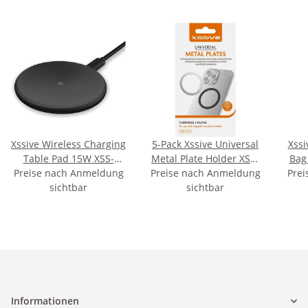
Xssive Wireless Charging
5-Pack Xssive Universal
Xssi
Table Pad 15W XSS-
Metal Plate Holder XSS-
Bag 
Preise nach Anmeldung
W1BK - Black
Preise nach Anmeldung
MT2
XSS-B
Prei
sichtbar
sichtbar
Informationen