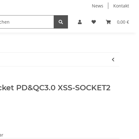
News
Kontakt
Displayschutzfolien
Elektronische Geräte
0,00 €
PC
ocket PD&QC3.0 XSS-SOCKET2
ar