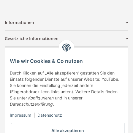
Informationen
Gesetzliche Informationen
Kontaktinformationen
Wie wir Cookies & Co nutzen
Tuccar GmbH
Raum A-123
Durch Klicken auf „Alle akzeptieren“ gestatten Sie den
Anton-Kux-Str.2
Einsatz folgender Dienste auf unserer Website: YouTube.
41460 Neuss
Sie können die Einstellung jederzeit ändern
(Fingerabdruck-Icon links unten). Weitere Details finden
E-Mail: info @ megaphonic.de
Sie unter
Konfigurieren
und in unserer
Kundenservice
Datenschutzerklärung
.
Mo - Fr 10:00 - 18:00
Impressum
|
Datenschutz
Telefon:
+49 162 233 84 00
WhatsApp:
+49 162 233 84 00
Alle akzeptieren