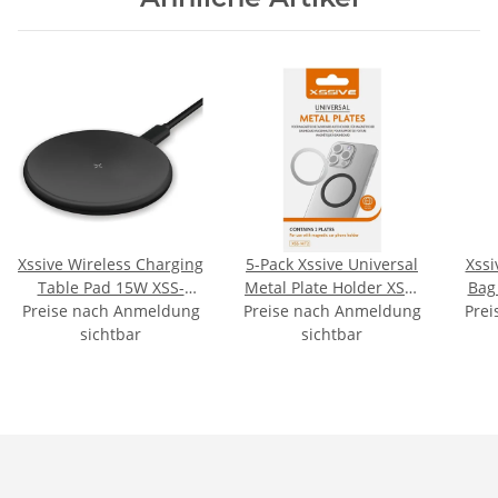
Xssive Wireless Charging
5-Pack Xssive Universal
Xssi
Table Pad 15W XSS-
Metal Plate Holder XSS-
Bag 
Preise nach Anmeldung
W1BK - Black
Preise nach Anmeldung
MT2
XSS-B
Prei
sichtbar
sichtbar