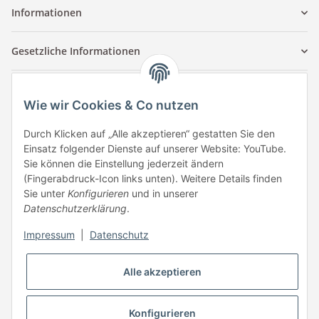
Informationen
Gesetzliche Informationen
Kontaktinformationen
Wie wir Cookies & Co nutzen
Tuccar GmbH
Raum A-123
Durch Klicken auf „Alle akzeptieren“ gestatten Sie den
Anton-Kux-Str.2
Einsatz folgender Dienste auf unserer Website: YouTube.
41460 Neuss
Sie können die Einstellung jederzeit ändern
(Fingerabdruck-Icon links unten). Weitere Details finden
E-Mail: info @ megaphonic.de
Sie unter
Konfigurieren
und in unserer
Kundenservice
Datenschutzerklärung
.
Mo - Fr 10:00 - 18:00
Impressum
|
Datenschutz
Telefon:
+49 162 233 84 00
WhatsApp:
+49 162 233 84 00
Alle akzeptieren
Mail: info @ megaphonic.de
Konfigurieren