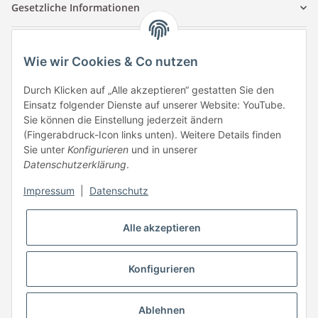
Gesetzliche Informationen
Kontaktinformationen
Wie wir Cookies & Co nutzen
Tuccar GmbH
Raum A-123
Durch Klicken auf „Alle akzeptieren“ gestatten Sie den
Anton-Kux-Str.2
Einsatz folgender Dienste auf unserer Website: YouTube.
41460 Neuss
Sie können die Einstellung jederzeit ändern
(Fingerabdruck-Icon links unten). Weitere Details finden
E-Mail: info @ megaphonic.de
Sie unter
Konfigurieren
und in unserer
Kundenservice
Datenschutzerklärung
.
Mo - Fr 10:00 - 18:00
Impressum
|
Datenschutz
Telefon:
+49 162 233 84 00
WhatsApp:
+49 162 233 84 00
Alle akzeptieren
Mail: info @ megaphonic.de
Konfigurieren
* Alle Preise inkl. gesetzlicher USt.
Ablehnen