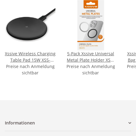
Xssive Wireless Charging
5-Pack Xssive Universal
Xssi
Table Pad 15W XSS-
Metal Plate Holder XSS-
Bag 
Preise nach Anmeldung
W1BK - Black
Preise nach Anmeldung
MT2
XSS-B
Prei
sichtbar
sichtbar
Informationen