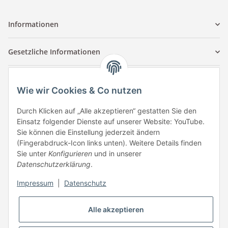
Informationen
Gesetzliche Informationen
Kontaktinformationen
Wie wir Cookies & Co nutzen
Tuccar GmbH
Raum A-123
Durch Klicken auf „Alle akzeptieren“ gestatten Sie den
Anton-Kux-Str.2
Einsatz folgender Dienste auf unserer Website: YouTube.
41460 Neuss
Sie können die Einstellung jederzeit ändern
(Fingerabdruck-Icon links unten). Weitere Details finden
E-Mail: info @ megaphonic.de
Sie unter
Konfigurieren
und in unserer
Kundenservice
Datenschutzerklärung
.
Mo - Fr 10:00 - 18:00
Impressum
|
Datenschutz
Telefon:
+49 162 233 84 00
WhatsApp:
+49 162 233 84 00
Alle akzeptieren
Mail: info @ megaphonic.de