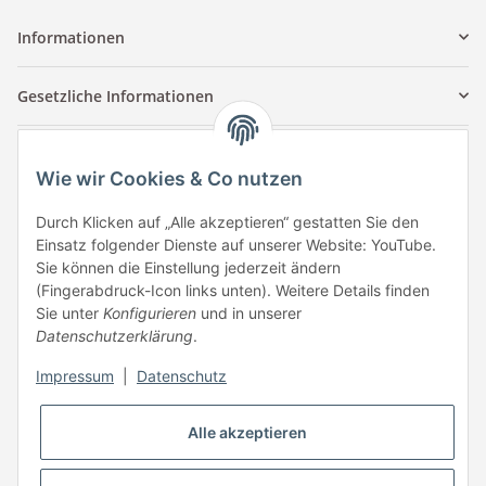
Informationen
Gesetzliche Informationen
Kontaktinformationen
Wie wir Cookies & Co nutzen
Tuccar GmbH
Raum A-123
Durch Klicken auf „Alle akzeptieren“ gestatten Sie den
Anton-Kux-Str.2
Einsatz folgender Dienste auf unserer Website: YouTube.
41460 Neuss
Sie können die Einstellung jederzeit ändern
(Fingerabdruck-Icon links unten). Weitere Details finden
E-Mail: info @ megaphonic.de
Sie unter
Konfigurieren
und in unserer
Kundenservice
Datenschutzerklärung
.
Mo - Fr 10:00 - 18:00
Impressum
|
Datenschutz
Telefon:
+49 162 233 84 00
WhatsApp:
+49 162 233 84 00
Alle akzeptieren
Mail: info @ megaphonic.de