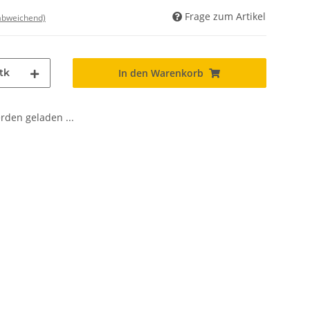
Frage zum Artikel
 abweichend)
tk
In den Warenkorb
den geladen ...