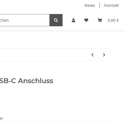
News
Kontakt
Displayschutzfolien
Elektronische Geräte
0,00 €
PC
SB-C Anschluss
ar