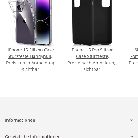
iPhone 15 Silikon Case
iPhone 15 Pro Silicon
S
Sturzfeste Handyhülle
Case Sturzfeste
kom
Preise nach Anmeldung
Transparent
Preise nach Anmeldung
Handyhülle Schwarz
Prei
13 
sichtbar
sichtbar
Informationen
Gesetzliche Informationen