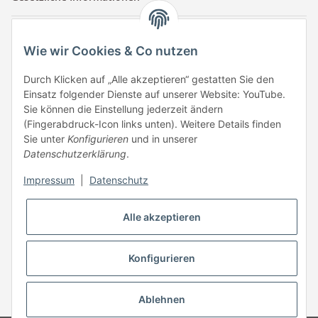
Kontaktinformationen
Wie wir Cookies & Co nutzen
Tuccar GmbH
Raum A-123
Durch Klicken auf „Alle akzeptieren“ gestatten Sie den
Anton-Kux-Str.2
Einsatz folgender Dienste auf unserer Website: YouTube.
41460 Neuss
Sie können die Einstellung jederzeit ändern
(Fingerabdruck-Icon links unten). Weitere Details finden
E-Mail: info @ megaphonic.de
Sie unter
Konfigurieren
und in unserer
Kundenservice
Datenschutzerklärung
.
Mo - Fr 10:00 - 18:00
Impressum
|
Datenschutz
Telefon:
+49 162 233 84 00
WhatsApp:
+49 162 233 84 00
Alle akzeptieren
Mail: info @ megaphonic.de
Konfigurieren
* Alle Preise inkl. gesetzlicher USt.
Ablehnen