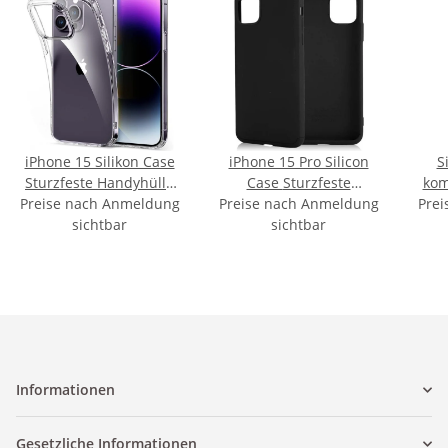
iPhone 15 Silikon Case
iPhone 15 Pro Silicon
S
Sturzfeste Handyhülle
Case Sturzfeste
kom
Preise nach Anmeldung
Transparent
Preise nach Anmeldung
Handyhülle Schwarz
Prei
13 
sichtbar
sichtbar
Informationen
Gesetzliche Informationen