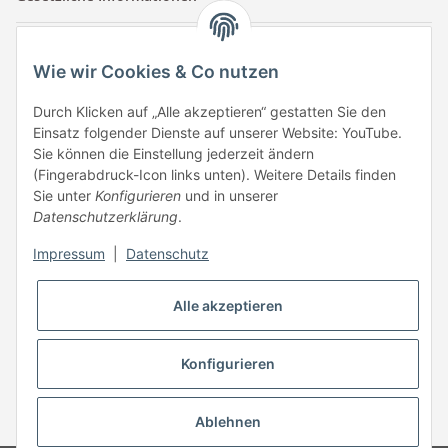
Kontaktinformationen
Wie wir Cookies & Co nutzen
Tuccar GmbH
Raum A-123
Durch Klicken auf „Alle akzeptieren“ gestatten Sie den
Anton-Kux-Str.2
Einsatz folgender Dienste auf unserer Website: YouTube.
41460 Neuss
Sie können die Einstellung jederzeit ändern
(Fingerabdruck-Icon links unten). Weitere Details finden
E-Mail: info @ megaphonic.de
Sie unter
Konfigurieren
und in unserer
Kundenservice
Datenschutzerklärung
.
Mo - Fr 10:00 - 18:00
Impressum
|
Datenschutz
Telefon:
+49 162 233 84 00
WhatsApp:
+49 162 233 84 00
Alle akzeptieren
Mail: info @ megaphonic.de
Konfigurieren
* Alle Preise inkl. gesetzlicher USt.
Ablehnen