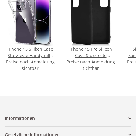
iPhone 15 Silikon Case
iPhone 15 Pro Silicon
S
Sturzfeste Handyhülle
Case Sturzfeste
kom
Preise nach Anmeldung
Transparent
Preise nach Anmeldung
Handyhülle Schwarz
Prei
13 
sichtbar
sichtbar
Informationen
Gesetzliche Informationen