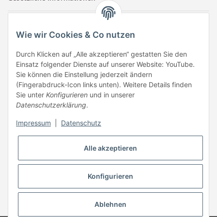
Kontaktinformationen
Wie wir Cookies & Co nutzen
Tuccar GmbH
Raum A-123
Durch Klicken auf „Alle akzeptieren“ gestatten Sie den
Anton-Kux-Str.2
Einsatz folgender Dienste auf unserer Website: YouTube.
41460 Neuss
Sie können die Einstellung jederzeit ändern
(Fingerabdruck-Icon links unten). Weitere Details finden
E-Mail: info @ megaphonic.de
Sie unter
Konfigurieren
und in unserer
Kundenservice
Datenschutzerklärung
.
Mo - Fr 10:00 - 18:00
Impressum
|
Datenschutz
Telefon:
+49 162 233 84 00
WhatsApp:
+49 162 233 84 00
Alle akzeptieren
Mail: info @ megaphonic.de
Konfigurieren
* Alle Preise inkl. gesetzlicher USt.
Ablehnen