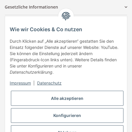
Gesetzliche Informationen
Kontaktinformationen
Wie wir Cookies & Co nutzen
Tuccar GmbH
Raum A-123
Durch Klicken auf „Alle akzeptieren“ gestatten Sie den
Anton-Kux-Str.2
Einsatz folgender Dienste auf unserer Website: YouTube.
41460 Neuss
Sie können die Einstellung jederzeit ändern
(Fingerabdruck-Icon links unten). Weitere Details finden
E-Mail: info @ megaphonic.de
Sie unter
Konfigurieren
und in unserer
Kundenservice
Datenschutzerklärung
.
Mo - Fr 10:00 - 18:00
Impressum
|
Datenschutz
Telefon:
+49 162 233 84 00
WhatsApp:
+49 162 233 84 00
Alle akzeptieren
Mail: info @ megaphonic.de
Konfigurieren