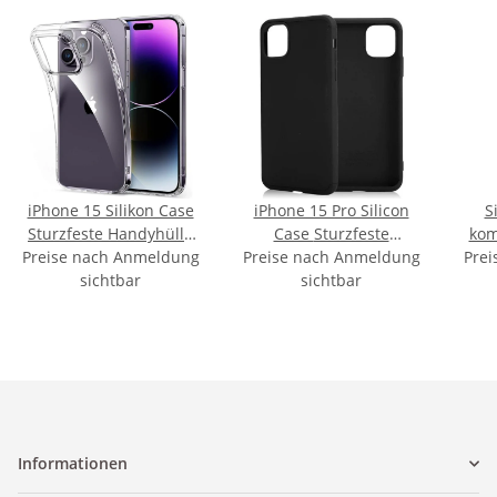
iPhone 15 Silikon Case
iPhone 15 Pro Silicon
S
Sturzfeste Handyhülle
Case Sturzfeste
kom
Preise nach Anmeldung
Transparent
Preise nach Anmeldung
Handyhülle Schwarz
Prei
13 
sichtbar
sichtbar
Informationen