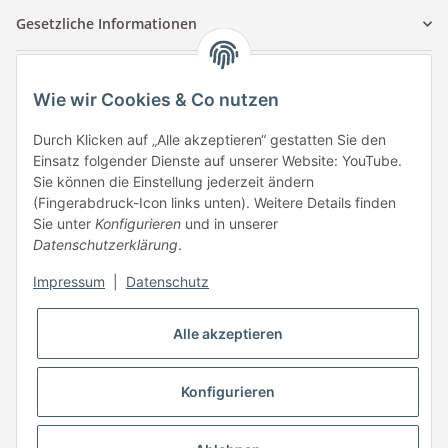
Gesetzliche Informationen
Kontaktinformationen
Wie wir Cookies & Co nutzen
Tuccar GmbH
Raum A-123
Durch Klicken auf „Alle akzeptieren“ gestatten Sie den
Anton-Kux-Str.2
Einsatz folgender Dienste auf unserer Website: YouTube.
41460 Neuss
Sie können die Einstellung jederzeit ändern
(Fingerabdruck-Icon links unten). Weitere Details finden
E-Mail: info @ megaphonic.de
Sie unter
Konfigurieren
und in unserer
Kundenservice
Datenschutzerklärung
.
Mo - Fr 10:00 - 18:00
Impressum
|
Datenschutz
Telefon:
+49 162 233 84 00
WhatsApp:
+49 162 233 84 00
Alle akzeptieren
Mail: info @ megaphonic.de
Konfigurieren