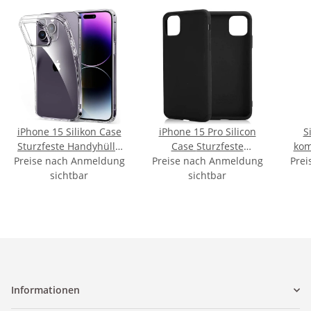
iPhone 15 Silikon Case
iPhone 15 Pro Silicon
S
Sturzfeste Handyhülle
Case Sturzfeste
kom
Preise nach Anmeldung
Transparent
Preise nach Anmeldung
Handyhülle Schwarz
Prei
13 
sichtbar
sichtbar
Informationen