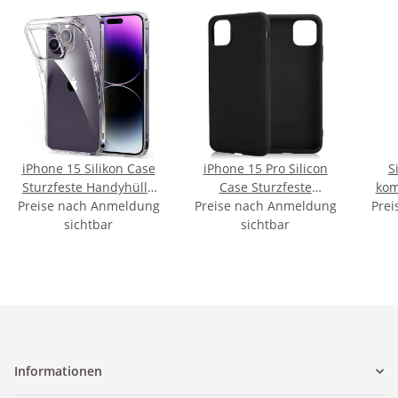
iPhone 15 Silikon Case
iPhone 15 Pro Silicon
S
Sturzfeste Handyhülle
Case Sturzfeste
kom
Preise nach Anmeldung
Transparent
Preise nach Anmeldung
Handyhülle Schwarz
Prei
13 
sichtbar
sichtbar
Informationen