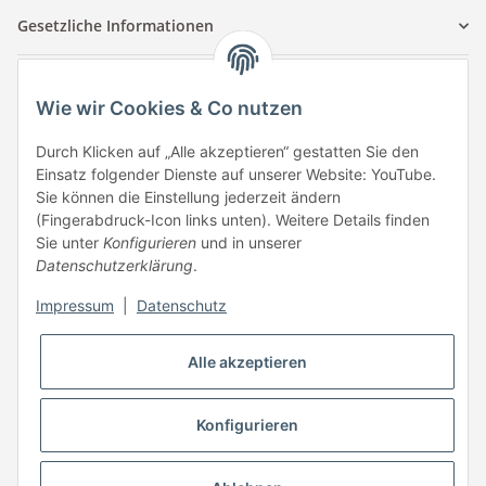
Gesetzliche Informationen
Kontaktinformationen
Wie wir Cookies & Co nutzen
Tuccar GmbH
Raum A-123
Durch Klicken auf „Alle akzeptieren“ gestatten Sie den
Anton-Kux-Str.2
Einsatz folgender Dienste auf unserer Website: YouTube.
41460 Neuss
Sie können die Einstellung jederzeit ändern
(Fingerabdruck-Icon links unten). Weitere Details finden
E-Mail: info @ megaphonic.de
Sie unter
Konfigurieren
und in unserer
Kundenservice
Datenschutzerklärung
.
Mo - Fr 10:00 - 18:00
Impressum
|
Datenschutz
Telefon:
+49 162 233 84 00
WhatsApp:
+49 162 233 84 00
Alle akzeptieren
Mail: info @ megaphonic.de
Konfigurieren