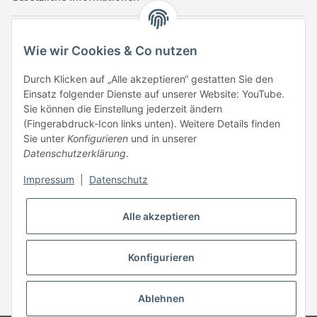
Kontaktinformationen
Wie wir Cookies & Co nutzen
Tuccar GmbH
Raum A-123
Durch Klicken auf „Alle akzeptieren“ gestatten Sie den
Anton-Kux-Str.2
Einsatz folgender Dienste auf unserer Website: YouTube.
41460 Neuss
Sie können die Einstellung jederzeit ändern
(Fingerabdruck-Icon links unten). Weitere Details finden
E-Mail: info @ megaphonic.de
Sie unter
Konfigurieren
und in unserer
Kundenservice
Datenschutzerklärung
.
Mo - Fr 10:00 - 18:00
Impressum
|
Datenschutz
Telefon:
+49 162 233 84 00
WhatsApp:
+49 162 233 84 00
Alle akzeptieren
Mail: info @ megaphonic.de
Konfigurieren
* Alle Preise inkl. gesetzlicher USt.
Ablehnen