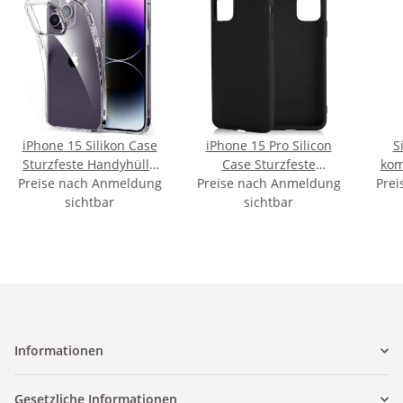
iPhone 15 Silikon Case
iPhone 15 Pro Silicon
S
Sturzfeste Handyhülle
Case Sturzfeste
kom
Preise nach Anmeldung
Transparent
Preise nach Anmeldung
Handyhülle Schwarz
Prei
13 
sichtbar
sichtbar
Informationen
Gesetzliche Informationen