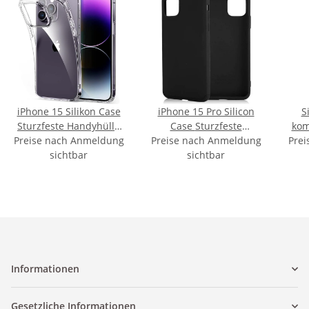
iPhone 15 Silikon Case
iPhone 15 Pro Silicon
S
Sturzfeste Handyhülle
Case Sturzfeste
kom
Preise nach Anmeldung
Transparent
Preise nach Anmeldung
Handyhülle Schwarz
Prei
13 
sichtbar
sichtbar
Informationen
Gesetzliche Informationen