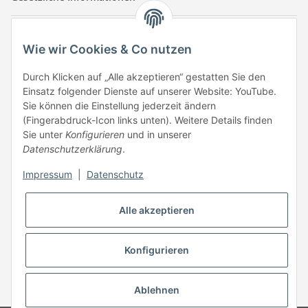
Kontaktinformationen
Wie wir Cookies & Co nutzen
Tuccar GmbH
Raum A-123
Durch Klicken auf „Alle akzeptieren“ gestatten Sie den
Anton-Kux-Str.2
Einsatz folgender Dienste auf unserer Website: YouTube.
41460 Neuss
Sie können die Einstellung jederzeit ändern
(Fingerabdruck-Icon links unten). Weitere Details finden
E-Mail: info @ megaphonic.de
Sie unter
Konfigurieren
und in unserer
Kundenservice
Datenschutzerklärung
.
Mo - Fr 10:00 - 18:00
Impressum
|
Datenschutz
Telefon:
+49 162 233 84 00
WhatsApp:
+49 162 233 84 00
Alle akzeptieren
Mail: info @ megaphonic.de
Konfigurieren
* Alle Preise inkl. gesetzlicher USt.
Ablehnen