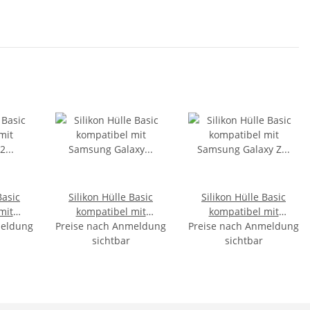
Basic
Silikon Hülle Basic
Silikon Hülle Basic
mit
kompatibel mit
kompatibel mit
meldung
52
Preise nach Anmeldung
Samsung Galaxy S21+
Preise nach Anmeldung
Samsung Galaxy Z Flip
nt
Transparent
sichtbar
4 Schwarz
sichtbar