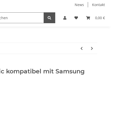
News
Kontakt
Displayschutzfolien
Elektronische Geräte
0,00 €
PC
sic kompatibel mit Samsung