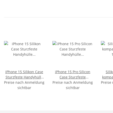
iPhone 15 Silikon Case
iPhone 15 Pro Silicon
Sili
Sturzfeste Handyhülle
Case Sturzfeste
kompat
Preise nach Anmeldung
Transparent
Preise nach Anmeldung
Handyhülle Schwarz
Preise
13 Pro
sichtbar
sichtbar