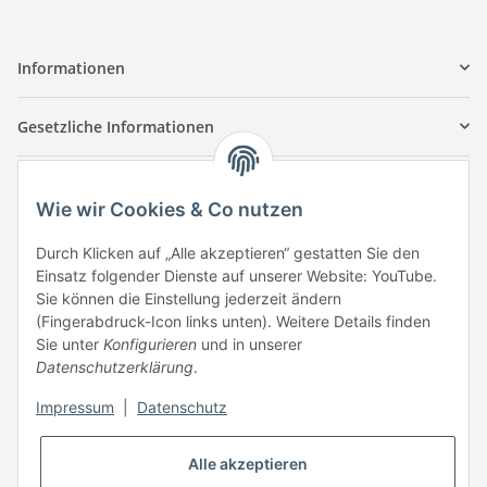
Informationen
Gesetzliche Informationen
Kontaktinformationen
Wie wir Cookies & Co nutzen
Tuccar GmbH
Raum A-123
Durch Klicken auf „Alle akzeptieren“ gestatten Sie den
Anton-Kux-Str.2
Einsatz folgender Dienste auf unserer Website: YouTube.
41460 Neuss
Sie können die Einstellung jederzeit ändern
(Fingerabdruck-Icon links unten). Weitere Details finden
E-Mail: info @ megaphonic.de
Sie unter
Konfigurieren
und in unserer
Kundenservice
Datenschutzerklärung
.
Mo - Fr 10:00 - 18:00
Impressum
|
Datenschutz
Telefon:
+49 162 233 84 00
WhatsApp:
+49 162 233 84 00
Alle akzeptieren
Mail: info @ megaphonic.de