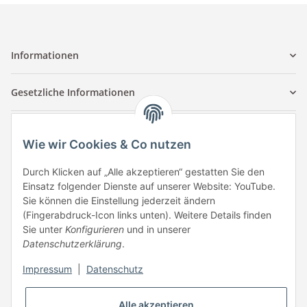
Informationen
Gesetzliche Informationen
Kontaktinformationen
Wie wir Cookies & Co nutzen
Tuccar GmbH
Raum A-123
Durch Klicken auf „Alle akzeptieren“ gestatten Sie den
Anton-Kux-Str.2
Einsatz folgender Dienste auf unserer Website: YouTube.
41460 Neuss
Sie können die Einstellung jederzeit ändern
(Fingerabdruck-Icon links unten). Weitere Details finden
E-Mail: info @ megaphonic.de
Sie unter
Konfigurieren
und in unserer
Kundenservice
Datenschutzerklärung
.
Mo - Fr 10:00 - 18:00
Impressum
|
Datenschutz
Telefon:
+49 162 233 84 00
WhatsApp:
+49 162 233 84 00
Alle akzeptieren