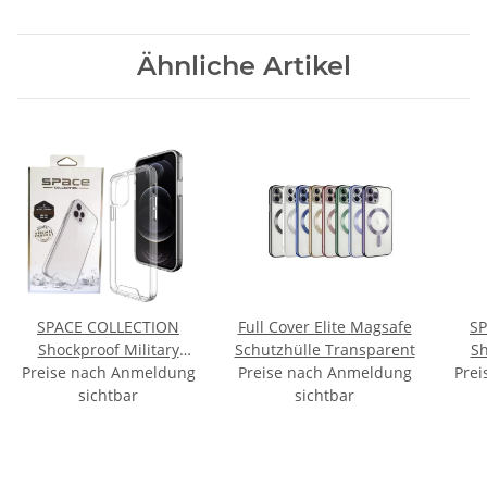
Ähnliche Artikel
SPACE COLLECTION
Full Cover Elite Magsafe
S
Shockproof Military
Schutzhülle Transparent
Sh
Preise nach Anmeldung
Standards Drop Tested
Preise nach Anmeldung
Prei
Sta
(MIL-STD 810G-516.7)
sichtbar
sichtbar
(MI
Anti Scratch 0.4MM,
An
Hard Clear Transparent
Hard
Polycarbonate Cover for
Poly
Apple iPhone 14 Pro Max