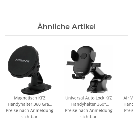
Ähnliche Artikel
Magnetisch KFZ
Universal Auto Lock KfZ
Air 
Handyhalter 360 Grad
Handyhalter 360°
Hand
freie Drehung als Stand
Preise nach Anmeldung
Preise nach Anmeldung
drehbar KfZ Halterung
Prei
sichtbar
sichtbar