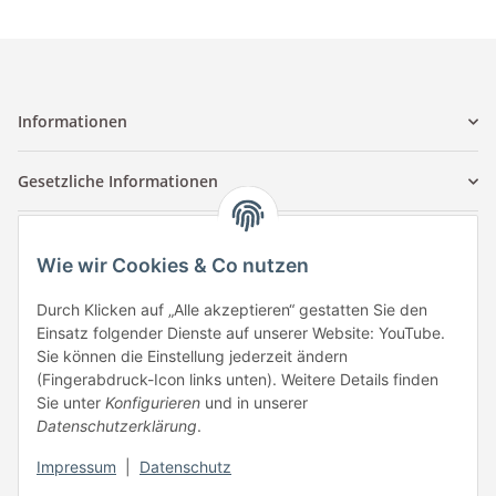
Informationen
Gesetzliche Informationen
Kontaktinformationen
Wie wir Cookies & Co nutzen
Tuccar GmbH
Raum A-123
Durch Klicken auf „Alle akzeptieren“ gestatten Sie den
Anton-Kux-Str.2
Einsatz folgender Dienste auf unserer Website: YouTube.
41460 Neuss
Sie können die Einstellung jederzeit ändern
(Fingerabdruck-Icon links unten). Weitere Details finden
E-Mail: info @ megaphonic.de
Sie unter
Konfigurieren
und in unserer
Kundenservice
Datenschutzerklärung
.
Mo - Fr 10:00 - 18:00
Impressum
|
Datenschutz
Telefon:
+49 162 233 84 00