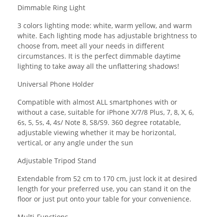
Dimmable Ring Light
3 colors lighting mode: white, warm yellow, and warm
white. Each lighting mode has adjustable brightness to
choose from, meet all your needs in different
circumstances. It is the perfect dimmable daytime
lighting to take away all the unflattering shadows!
Universal Phone Holder
Compatible with almost ALL smartphones with or
without a case, suitable for iPhone X/7/8 Plus, 7, 8, X, 6,
6s, 5, 5s, 4, 4s/ Note 8, S8/S9. 360 degree rotatable,
adjustable viewing whether it may be horizontal,
vertical, or any angle under the sun
Adjustable Tripod Stand
Extendable from 52 cm to 170 cm, just lock it at desired
length for your preferred use, you can stand it on the
floor or just put onto your table for your convenience.
Multi-Functions