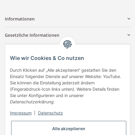
Informationen
Gesetzliche Informationen
Kontaktinformationen
Wie wir Cookies & Co nutzen
Tuccar GmbH
Raum A-123
Durch Klicken auf „Alle akzeptieren“ gestatten Sie den
Anton-Kux-Str.2
Einsatz folgender Dienste auf unserer Website: YouTube.
41460 Neuss
Sie können die Einstellung jederzeit ändern
(Fingerabdruck-Icon links unten). Weitere Details finden
E-Mail: info @ megaphonic.de
Sie unter
Konfigurieren
und in unserer
Kundenservice
Datenschutzerklärung
.
Mo - Fr 10:00 - 18:00
Impressum
|
Datenschutz
Telefon:
+49 162 233 84 00
WhatsApp:
+49 162 233 84 00
Alle akzeptieren
Mail: info @ megaphonic.de