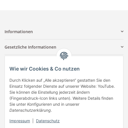
Informationen
Gesetzliche Informationen
Kontaktinformationen
Wie wir Cookies & Co nutzen
Tuccar GmbH
Raum A-123
Durch Klicken auf „Alle akzeptieren“ gestatten Sie den
Anton-Kux-Str.2
Einsatz folgender Dienste auf unserer Website: YouTube.
41460 Neuss
Sie können die Einstellung jederzeit ändern
(Fingerabdruck-Icon links unten). Weitere Details finden
E-Mail: info @ megaphonic.de
Sie unter
Konfigurieren
und in unserer
Kundenservice
Datenschutzerklärung
.
Mo - Fr 10:00 - 18:00
Impressum
|
Datenschutz
Telefon:
+49 162 233 84 00