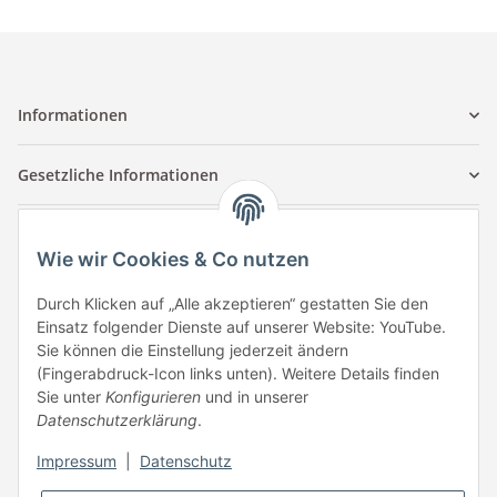
Informationen
Gesetzliche Informationen
Kontaktinformationen
Wie wir Cookies & Co nutzen
Tuccar GmbH
Raum A-123
Durch Klicken auf „Alle akzeptieren“ gestatten Sie den
Anton-Kux-Str.2
Einsatz folgender Dienste auf unserer Website: YouTube.
41460 Neuss
Sie können die Einstellung jederzeit ändern
(Fingerabdruck-Icon links unten). Weitere Details finden
E-Mail: info @ megaphonic.de
Sie unter
Konfigurieren
und in unserer
Kundenservice
Datenschutzerklärung
.
Mo - Fr 10:00 - 18:00
Impressum
|
Datenschutz
Telefon:
+49 162 233 84 00