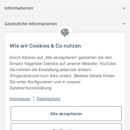
Informationen
Gesetzliche Informationen
Kontaktinformationen
Wie wir Cookies & Co nutzen
Tuccar GmbH
Raum A-123
Durch Klicken auf „Alle akzeptieren“ gestatten Sie den
Anton-Kux-Str.2
Einsatz folgender Dienste auf unserer Website: YouTube.
41460 Neuss
Sie können die Einstellung jederzeit ändern
(Fingerabdruck-Icon links unten). Weitere Details finden
E-Mail: info @ megaphonic.de
Sie unter
Konfigurieren
und in unserer
Kundenservice
Datenschutzerklärung
.
Mo - Fr 10:00 - 18:00
Impressum
|
Datenschutz
Telefon:
+49 162 233 84 00
WhatsApp:
+49 162 233 84 00
Alle akzeptieren
Mail: info @ megaphonic.de