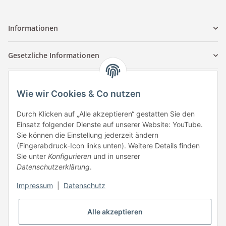
Informationen
Gesetzliche Informationen
Kontaktinformationen
Wie wir Cookies & Co nutzen
Tuccar GmbH
Raum A-123
Durch Klicken auf „Alle akzeptieren“ gestatten Sie den
Anton-Kux-Str.2
Einsatz folgender Dienste auf unserer Website: YouTube.
41460 Neuss
Sie können die Einstellung jederzeit ändern
(Fingerabdruck-Icon links unten). Weitere Details finden
E-Mail: info @ megaphonic.de
Sie unter
Konfigurieren
und in unserer
Kundenservice
Datenschutzerklärung
.
Mo - Fr 10:00 - 18:00
Impressum
|
Datenschutz
Telefon:
+49 162 233 84 00
WhatsApp:
+49 162 233 84 00
Alle akzeptieren
Mail: info @ megaphonic.de