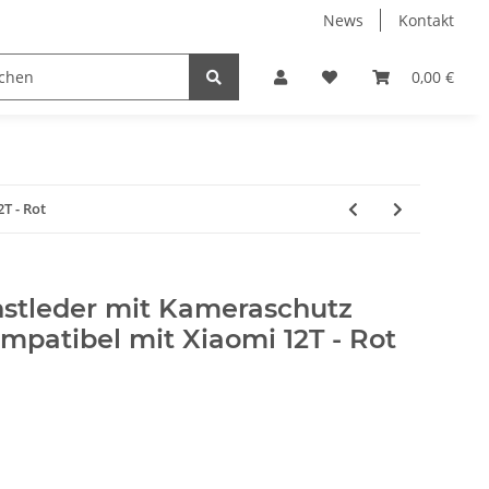
News
Kontakt
Displayschutzfolien
Elektronische Geräte
0,00 €
PC
T - Rot
stleder mit Kameraschutz
patibel mit Xiaomi 12T - Rot