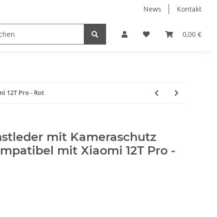
News
Kontakt
Displayschutzfolien
Elektronische Geräte
0,00 €
PC
 12T Pro - Rot
stleder mit Kameraschutz
patibel mit Xiaomi 12T Pro -