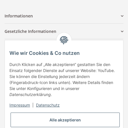
Informationen
Gesetzliche Informationen
Kontaktinformationen
Wie wir Cookies & Co nutzen
Tuccar GmbH
Raum A-123
Durch Klicken auf „Alle akzeptieren“ gestatten Sie den
Anton-Kux-Str.2
Einsatz folgender Dienste auf unserer Website: YouTube.
41460 Neuss
Sie können die Einstellung jederzeit ändern
(Fingerabdruck-Icon links unten). Weitere Details finden
E-Mail: info @ megaphonic.de
Sie unter
Konfigurieren
und in unserer
Kundenservice
Datenschutzerklärung
.
Mo - Fr 10:00 - 18:00
Impressum
|
Datenschutz
Telefon:
+49 162 233 84 00
WhatsApp:
+49 162 233 84 00
Alle akzeptieren
Mail: info @ megaphonic.de