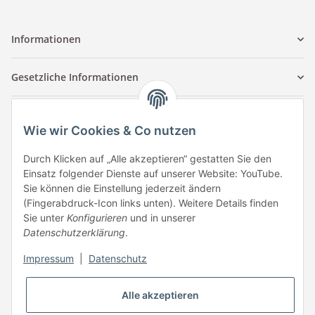
Informationen
Gesetzliche Informationen
Kontaktinformationen
Wie wir Cookies & Co nutzen
Tuccar GmbH
Raum A-123
Durch Klicken auf „Alle akzeptieren“ gestatten Sie den
Anton-Kux-Str.2
Einsatz folgender Dienste auf unserer Website: YouTube.
41460 Neuss
Sie können die Einstellung jederzeit ändern
(Fingerabdruck-Icon links unten). Weitere Details finden
E-Mail: info @ megaphonic.de
Sie unter
Konfigurieren
und in unserer
Kundenservice
Datenschutzerklärung
.
Mo - Fr 10:00 - 18:00
Impressum
|
Datenschutz
Telefon:
+49 162 233 84 00
WhatsApp:
+49 162 233 84 00
Alle akzeptieren
Mail: info @ megaphonic.de