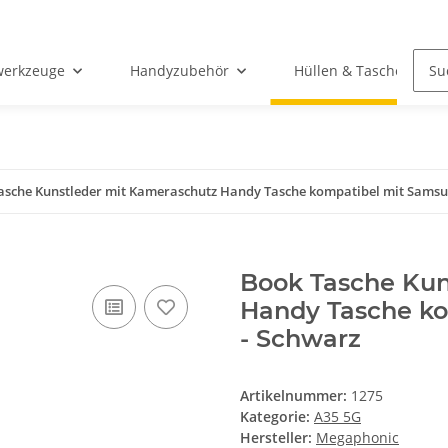
werkzeuge
Handyzubehör
Hüllen & Taschen
asche Kunstleder mit Kameraschutz Handy Tasche kompatibel mit Samsu
Book Tasche Kun
Handy Tasche k
- Schwarz
Artikelnummer:
1275
Kategorie:
A35 5G
Hersteller:
Megaphonic