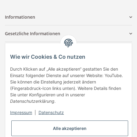
Informationen
Gesetzliche Informationen
Kontaktinformationen
Wie wir Cookies & Co nutzen
Tuccar GmbH
Raum A-123
Durch Klicken auf „Alle akzeptieren“ gestatten Sie den
Anton-Kux-Str.2
Einsatz folgender Dienste auf unserer Website: YouTube.
41460 Neuss
Sie können die Einstellung jederzeit ändern
(Fingerabdruck-Icon links unten). Weitere Details finden
E-Mail: info @ megaphonic.de
Sie unter
Konfigurieren
und in unserer
Kundenservice
Datenschutzerklärung
.
Mo - Fr 10:00 - 18:00
Impressum
|
Datenschutz
Telefon:
+49 162 233 84 00
WhatsApp:
+49 162 233 84 00
Alle akzeptieren
Mail: info @ megaphonic.de