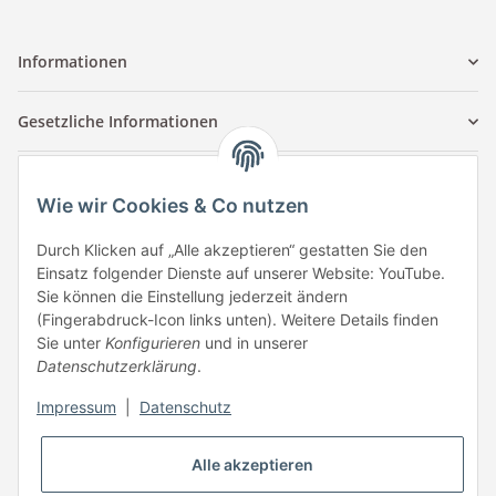
Informationen
Gesetzliche Informationen
Kontaktinformationen
Wie wir Cookies & Co nutzen
Tuccar GmbH
Raum A-123
Durch Klicken auf „Alle akzeptieren“ gestatten Sie den
Anton-Kux-Str.2
Einsatz folgender Dienste auf unserer Website: YouTube.
41460 Neuss
Sie können die Einstellung jederzeit ändern
(Fingerabdruck-Icon links unten). Weitere Details finden
E-Mail: info @ megaphonic.de
Sie unter
Konfigurieren
und in unserer
Kundenservice
Datenschutzerklärung
.
Mo - Fr 10:00 - 18:00
Impressum
|
Datenschutz
Telefon:
+49 162 233 84 00
WhatsApp:
+49 162 233 84 00
Alle akzeptieren
Mail: info @ megaphonic.de