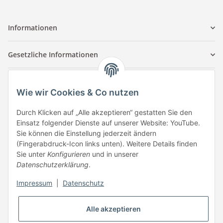
Informationen
Gesetzliche Informationen
Kontaktinformationen
Wie wir Cookies & Co nutzen
Tuccar GmbH
Raum A-123
Durch Klicken auf „Alle akzeptieren“ gestatten Sie den
Anton-Kux-Str.2
Einsatz folgender Dienste auf unserer Website: YouTube.
41460 Neuss
Sie können die Einstellung jederzeit ändern
(Fingerabdruck-Icon links unten). Weitere Details finden
E-Mail: info @ megaphonic.de
Sie unter
Konfigurieren
und in unserer
Kundenservice
Datenschutzerklärung
.
Mo - Fr 10:00 - 18:00
Impressum
|
Datenschutz
Telefon:
+49 162 233 84 00
WhatsApp:
+49 162 233 84 00
Alle akzeptieren
Mail: info @ megaphonic.de