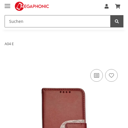
A04 E