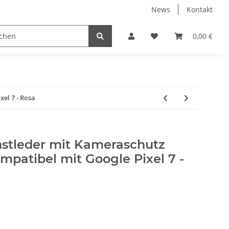
News
Kontakt
Displayschutzfolien
Elektronische Geräte
0,00 €
PC
el 7 - Rosa
stleder mit Kameraschutz
patibel mit Google Pixel 7 -