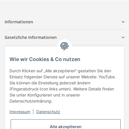
Informationen
Gesetzliche Informationen
Kontaktinformationen
Wie wir Cookies & Co nutzen
Tuccar GmbH
Raum A-123
Durch Klicken auf „Alle akzeptieren“ gestatten Sie den
Anton-Kux-Str.2
Einsatz folgender Dienste auf unserer Website: YouTube.
41460 Neuss
Sie können die Einstellung jederzeit ändern
(Fingerabdruck-Icon links unten). Weitere Details finden
E-Mail: info @ megaphonic.de
Sie unter
Konfigurieren
und in unserer
Kundenservice
Datenschutzerklärung
.
Mo - Fr 10:00 - 18:00
Impressum
|
Datenschutz
Telefon:
+49 162 233 84 00
WhatsApp:
+49 162 233 84 00
Alle akzeptieren