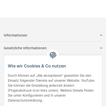
Informationen
Gesetzliche Informationen
Kontaktinformationen
Wie wir Cookies & Co nutzen
Tuccar GmbH
Raum A-123
Durch Klicken auf „Alle akzeptieren“ gestatten Sie den
Anton-Kux-Str.2
Einsatz folgender Dienste auf unserer Website: YouTube.
41460 Neuss
Sie können die Einstellung jederzeit ändern
(Fingerabdruck-Icon links unten). Weitere Details finden
E-Mail: info @ megaphonic.de
Sie unter
Konfigurieren
und in unserer
Kundenservice
Datenschutzerklärung
.