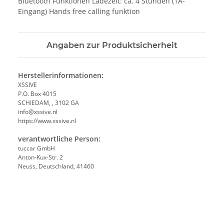
Bluetooth Funktionen Ladezeit: ca. 4 Stunden (1A-
Eingang) Hands free calling funktion
Angaben zur Produktsicherheit
Herstellerinformationen:
XSSIVE
P.O. Box 4015
SCHIEDAM, , 3102 GA
info@xssive.nl
https://www.xssive.nl
verantwortliche Person:
tuccar GmbH
Anton-Kux-Str. 2
Neuss, Deutschland, 41460